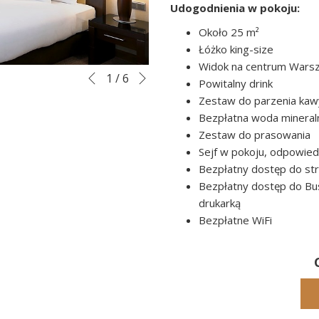
Udogodnienia w pokoju:
Około 25 m²
Łóżko king-size
Widok na centrum Warsza
Następne
Slideshow
Klikając
1
/
6
Poprzednie
Powitalny drink
control
na
Zestaw do parzenia kawy
buttons
poniższe
Bezpłatna woda mineral
linki
Zestaw do prasowania
zaktualizujesz
Sejf w pokoju, odpowie
tekst
Bezpłatny dostęp do stre
powyżej
Bezpłatny dostęp do Bu
drukarką
Bezpłatne WiFi