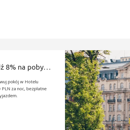
Travellers Deal – zaoszczędź 8% na pobycie w centrum Warszawy
telu
ezpłatne