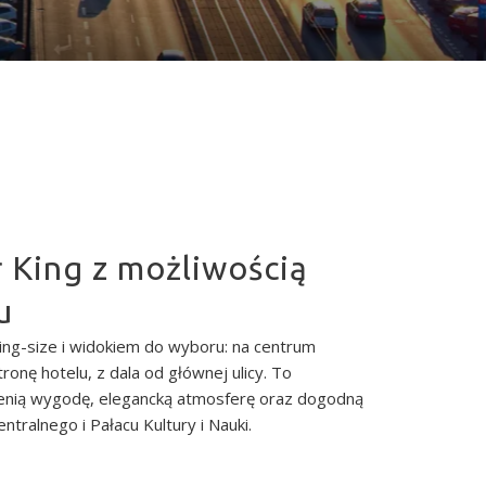
r King z możliwością
u
ing-size i widokiem do wyboru: na centrum
onę hotelu, z dala od głównej ulicy. To
 cenią wygodę, elegancką atmosferę oraz dogodną
ntralnego i Pałacu Kultury i Nauki.