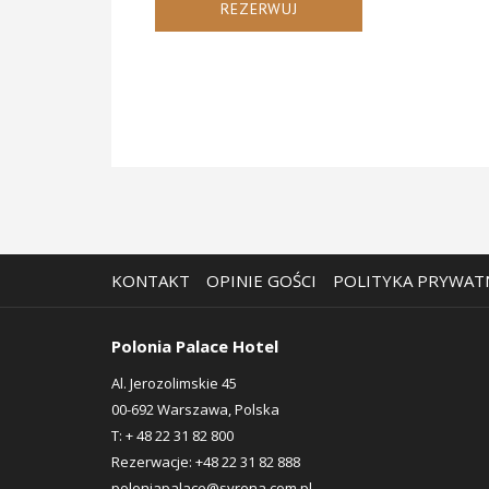
REZERWUJ
KONTAKT
OPINIE GOŚCI
POLITYKA PRYWAT
Polonia Palace Hotel
Al. Jerozolimskie 45
00-692 Warszawa, Polska
T:
+ 48 22 31 82 800
Rezerwacje:
+48 22 31 82 888
poloniapalace@syrena.com.pl