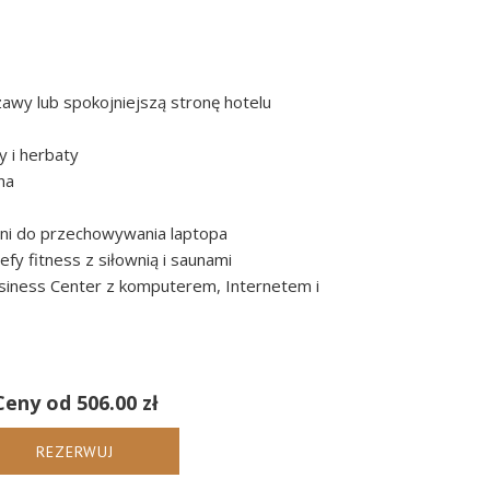
wy lub spokojniejszą stronę hotelu
 i herbaty
na
dni do przechowywania laptopa
fy fitness z siłownią i saunami
siness Center z komputerem, Internetem i
Ceny od
506.00 zł
REZERWUJ