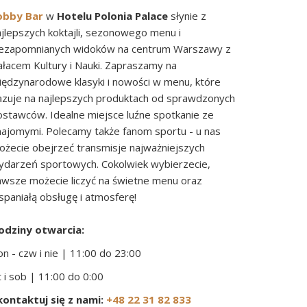
obby Bar
w
Hotelu Polonia Palace
słynie z
ajlepszych koktajli, sezonowego menu i
iezapomnianych widoków na centrum Warszawy z
ałacem Kultury i Nauki. Zapraszamy na
iędzynarodowe klasyki i nowości w menu, które
azuje na najlepszych produktach od sprawdzonych
ostawców. Idealne miejsce luźne spotkanie ze
najomymi. Polecamy także fanom sportu - u nas
ożecie obejrzeć transmisje najważniejszych
ydarzeń sportowych. Cokolwiek wybierzecie,
awsze możecie liczyć na świetne menu oraz
spaniałą obsługę i atmosferę!
odziny otwarcia:
n - czw i nie | 11:00 do 23:00
 i sob | 11:00 do 0:00
kontaktuj się z nami:
+48 22 31 82 833