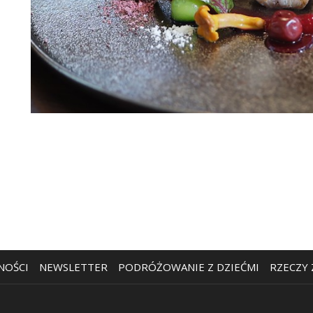
OTWIERA
NOŚCI
NEWSLETTER
PODRÓŻOWANIE Z DZIEĆMI
RZECZY
SIĘ
W