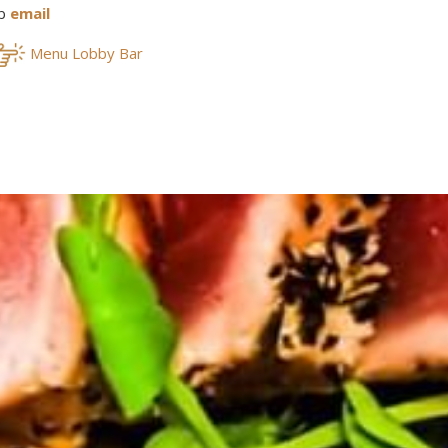
ub
email
Menu Lobby Bar