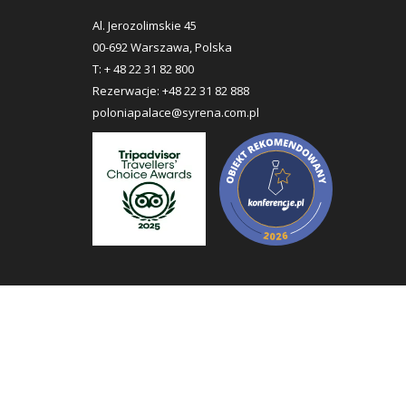
Al. Jerozolimskie 45
00-692 Warszawa, Polska
T:
+ 48 22 31 82 800
Rezerwacje:
+48 22 31 82 888
poloniapalace@syrena.com.pl