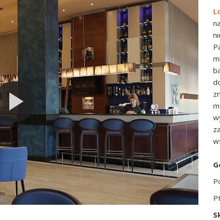
L
n
n
P
m
b
d
z
m
w
z
w
G
Po
Pt
S