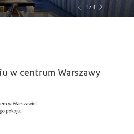
Następne
Slideshow
Klikając
1
/
4
Poprzednie
control
na
buttons
poniższe
linki
zaktualizujesz
tekst
powyżej
niu w centrum Warszawy
arem w Warszawie!
go pokoju,