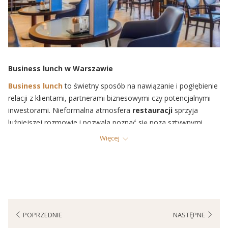
Business lunch w Warszawie
Business lunch
to świetny sposób na nawiązanie i pogłębienie
relacji z klientami, partnerami biznesowymi czy potencjalnymi
inwestorami. Nieformalna atmosfera
restauracji
sprzyja
luźniejszej rozmowie i pozwala poznać się poza sztywnymi
ramami biurowymi. Dzięki temu można budować więzi, rozwijać
Więcej
zaufanie i lepiej zrozumieć potrzeby drugiej strony.
Lunch biznesowy
to okazja do poszerzania sieci kontaktów.
Spotykając się z różnymi osobami z branży, można nawiązać
nowe znajomości, poznać ciekawe perspektywy i być na
bieżąco z najnowszymi trendami. Może to prowadzić do
potencjalnych
partnerstw biznesowych,
współpracy czy
POPRZEDNIE
NASTĘPNE
nawet nowych możliwości zawodowych.