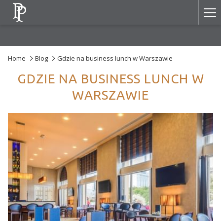
Ha
Me
Home
Blog
Gdzie na business lunch w Warszawie
GDZIE NA BUSINESS LUNCH W
WARSZAWIE