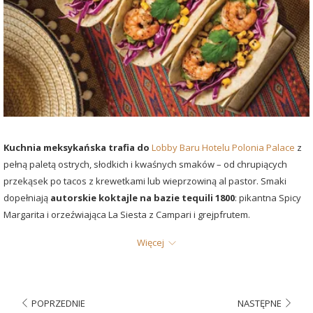
Kuchnia meksykańska trafia do
Lobby Baru
Hotelu Polonia Palace
z
pełną paletą ostrych, słodkich i kwaśnych smaków – od chrupiących
przekąsek po tacos z krewetkami lub wieprzowiną al pastor. Smaki
dopełniają
autorskie koktajle na bazie tequili 1800
: pikantna Spicy
Margarita i orzeźwiająca La Siesta z Campari i grejpfrutem.
Więcej
Sprawdź menu
POPRZEDNIE
NASTĘPNE