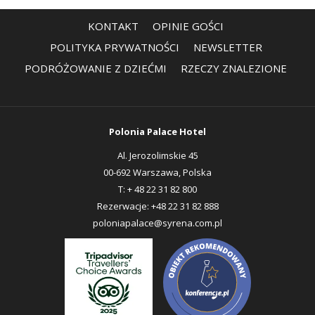
KONTAKT
OPINIE GOŚCI
OTWIERA
POLITYKA PRYWATNOŚCI
NEWSLETTER
SIĘ
PODRÓŻOWANIE Z DZIEĆMI
RZECZY ZNALEZIONE
W
NOWEJ
KARCIE
Polonia Palace Hotel
Al. Jerozolimskie 45
00-692 Warszawa, Polska
T:
+ 48 22 31 82 800
Rezerwacje:
+48 22 31 82 888
poloniapalace@syrena.com.pl