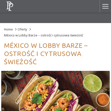
Ha
Me
Home
Oferty
México w Lobby Barze – ostrość i cytrusowa świeżość
MÉXICO W LOBBY BARZE –
OSTROŚĆ I CYTRUSOWA
ŚWIEŻOŚĆ