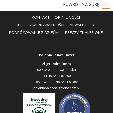
POWRÓT NA GÓRĘ
KONTAKT
OPINIE GOŚCI
OTWIERA
POLITYKA PRYWATNOŚCI
NEWSLETTER
SIĘ
PODRÓŻOWANIE Z DZIEĆMI
RZECZY ZNALEZIONE
W
NOWEJ
KARCIE
Polonia Palace Hotel
Al. Jerozolimskie 45
00-692 Warszawa, Polska
T:
+ 48 22 31 82 800
Rezerwacje:
+48 22 31 82 888
poloniapalace@syrena.com.pl