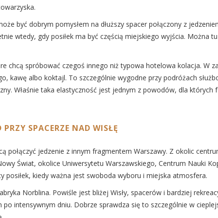
 towarzyska.
oże być dobrym pomysłem na dłuższy spacer połączony z jedzeniem. 
tnie wtedy, gdy posiłek ma być częścią miejskiego wyjścia. Można tu 
e chcą spróbować czegoś innego niż typowa hotelowa kolacja. W za
go, kawę albo koktajl. To szczególnie wygodne przy podróżach służbo
czny. Właśnie taka elastyczność jest jednym z powodów, dla których 
 PRZY SPACERZE NAD WISŁĘ
chcą połączyć jedzenie z innym fragmentem Warszawy. Z okolic centr
Nowy Świat, okolice Uniwersytetu Warszawskiego, Centrum Nauki Kope
y posiłek, kiedy ważna jest swoboda wyboru i miejska atmosfera.
abryka Norblina. Powiśle jest bliżej Wisły, spacerów i bardziej rekre
 po intensywnym dniu. Dobrze sprawdza się to szczególnie w cieplej
ą.