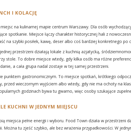
NCH I KOLACJĘ
h miejsc na kulinarnej mapie centrum Warszawy. Dla osób wychodzący
jące spotkanie. Miejsce łączy charakter historycznej hali z nowocze
ść na szybki posiłek, kawę, deser albo coś bardziej konkretnego po 
jednej przestrzeni działają lokale z kuchnią azjatycką, śródziemnom
przy stole. To dobre miejsce wtedy, gdy kilka osób ma różne preferenc
danie, a cała grupa nadal zostaje w tej samej przestrzeni.
znie punktem gastronomicznym. To miejsce spotkań, krótkiego odpocz
przed wieczornym wyjściem albo wtedy, gdy nie ma ochoty na klasyc
opularnych godzinach bywa tu gwarno, więc osoby szukające zupełne
LE KUCHNI W JEDNYM MIEJSCU
 lubią miejsca pełne energii i wyboru. Food Town działa w przestrze
i. Można tu zjeść szybko, ale bez wrażenia przypadkowości. W jednym