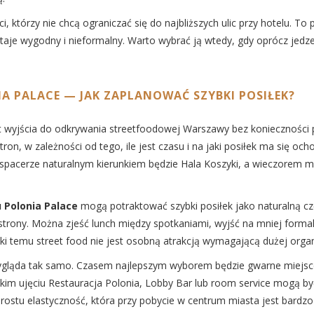
 którzy nie chcą ograniczać się do najbliższych ulic przy hotelu. To
aje wygodny i nieformalny. Warto wybrać ją wtedy, gdy oprócz jedzenia
IA PALACE — JAK ZAPLANOWAĆ SZYBKI POSIŁEK?
wyjścia do odkrywania streetfoodowej Warszawy bez konieczności pl
ron, w zależności od tego, ile jest czasu i na jaki posiłek ma się och
spacerze naturalnym kierunkiem będzie Hala Koszyki, a wieczorem m
 Polonia Palace
mogą potraktować szybki posiłek jako naturalną cz
strony. Można zjeść lunch między spotkaniami, wyjść na mniej formal
ęki temu street food nie jest osobną atrakcją wymagającą dużej organ
wygląda tak samo. Czasem najlepszym wyborem będzie gwarne miejsc
akim ujęciu Restauracja Polonia, Lobby Bar lub room service mogą by
rostu elastyczność, która przy pobycie w centrum miasta jest bardz