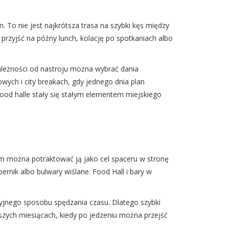
To nie jest najkrótsza trasa na szybki kęs między
przyjść na późny lunch, kolację po spotkaniach albo
leżności od nastroju można wybrać dania
wych i city breakach, gdy jednego dnia plan
food halle stały się stałym elementem miejskiego
um można potraktować ją jako cel spaceru w stronę
rnik albo bulwary wiślane. Food Hall i bary w
acyjnego sposobu spędzania czasu. Dlatego szybki
szych miesiącach, kiedy po jedzeniu można przejść