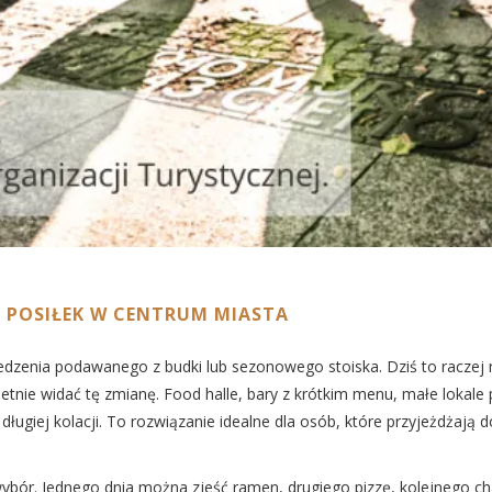
 POSIŁEK W CENTRUM MIASTA
edzenia podawanego z budki lub sezonowego stoiska. Dziś to raczej 
tnie widać tę zmianę. Food halle, bary z krótkim menu, małe lokale 
ługiej kolacji. To rozwiązanie idealne dla osób, które przyjeżdżają
ybór. Jednego dnia można zjeść ramen, drugiego pizzę, kolejnego cha