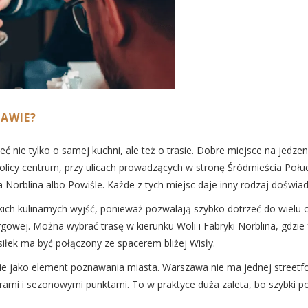
ZAWIE?
leć nie tylko o samej kuchni, ale też o trasie. Dobre miejsce na jedz
 okolicy centrum, przy ulicach prowadzących w stronę Śródmieścia Poł
a Norblina albo Powiśle. Każde z tych miejsc daje inny rodzaj doświad
ich kulinarnych wyjść, ponieważ pozwalają szybko dotrzeć do wielu
 targowej. Można wybrać trasę w kierunku Woli i Fabryki Norblina, gdz
siłek ma być połączony ze spacerem bliżej Wisły.
ie jako element poznawania miasta. Warszawa nie ma jednej streetfoo
barami i sezonowymi punktami. To w praktyce duża zaleta, bo szybki