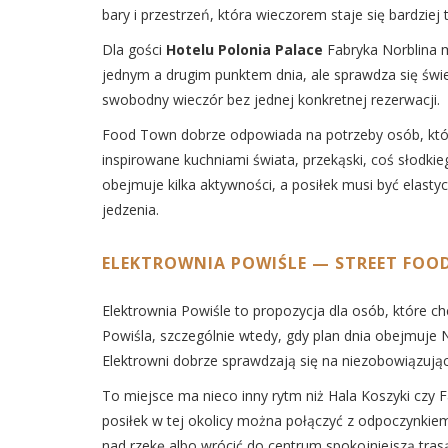
bary i przestrzeń, która wieczorem staje się bardziej
Dla gości
Hotelu Polonia Palace
Fabryka Norblina m
jednym a drugim punktem dnia, ale sprawdza się świe
swobodny wieczór bez jednej konkretnej rezerwacji.
Food Town dobrze odpowiada na potrzeby osób, któr
inspirowane kuchniami świata, przekąski, coś słodkie
obejmuje kilka aktywności, a posiłek musi być elasty
jedzenia.
ELEKTROWNIA POWIŚLE — STREET FOOD
Elektrownia Powiśle to propozycja dla osób, które 
Powiśla, szczególnie wtedy, gdy plan dnia obejmuje 
Elektrowni dobrze sprawdzają się na niezobowiązując
To miejsce ma nieco inny rytm niż Hala Koszyki czy F
posiłek w tej okolicy można połączyć z odpoczynkiem
nad rzekę albo wrócić do centrum spokojniejszą tras