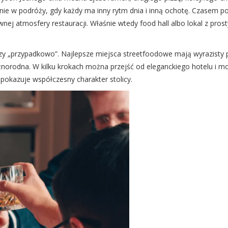
ie w podróży, gdy każdy ma inny rytm dnia i inną ochotę. Czasem po
wnej atmosfery restauracji. Właśnie wtedy food hall albo lokal z p
zy „przypadkowo”. Najlepsze miejsca streetfoodowe mają wyrazisty p
norodna. W kilku krokach można przejść od eleganckiego hotelu i m
 pokazuje współczesny charakter stolicy.