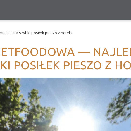
ejsca na szybki posiłek pieszo z hotelu
ETFOODOWA — NAJLEP
KI POSIŁEK PIESZO Z H