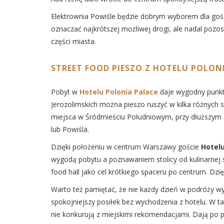
Elektrownia Powiśle będzie dobrym wyborem dla gości,
oznaczać najkrótszej możliwej drogi, ale nadal pozost
części miasta.
STREET FOOD PIESZO Z HOTELU POLON
Pobyt w
Hotelu Polonia Palace
daje wygodny punkt 
Jerozolimskich można pieszo ruszyć w kilka różnych st
miejsca w Śródmieściu Południowym, przy dłuższym 
lub Powiśla.
Dzięki położeniu w centrum Warszawy goście
Hotelu
wygodą pobytu a poznawaniem stolicy od kulinarnej 
food hall jako cel krótkiego spaceru po centrum. Dzi
Warto też pamiętać, że nie każdy dzień w podróży 
spokojniejszy posiłek bez wychodzenia z hotelu. W t
nie konkurują z miejskimi rekomendacjami. Dają po p