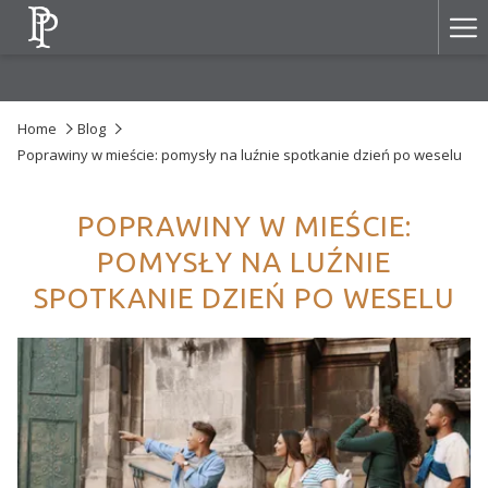
Ha
Me
Home
Blog
Poprawiny w mieście: pomysły na luźnie spotkanie dzień po weselu
POPRAWINY W MIEŚCIE:
POMYSŁY NA LUŹNIE
SPOTKANIE DZIEŃ PO WESELU