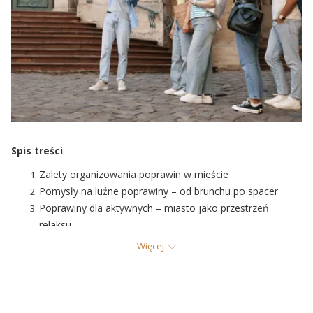
Spis treści
Zalety organizowania poprawin w mieście
Pomysły na luźne poprawiny – od brunchu po spacer
Poprawiny dla aktywnych – miasto jako przestrzeń
relaksu
Eleganckie poprawiny w centrum – dlaczego to dobry
Więcej
wybór?
Oferta Hotelu Polonia Palace na przyjęcia po weselu
Jak zaplanować komfortowe poprawiny dla gości?
Podsumowanie – niech drugi dzień będzie równie