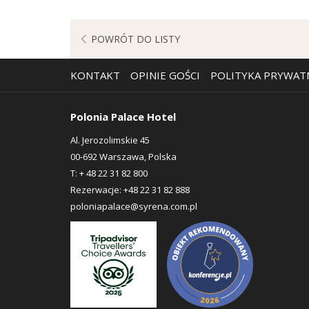
POWRÓT DO LISTY
KONTAKT
OPINIE GOŚCI
POLITYKA PRYWAT
Polonia Palace Hotel
Al. Jerozolimskie 45
00-692 Warszawa, Polska
T:
+ 48 22 31 82 800
Rezerwacje:
+48 22 31 82 888
poloniapalace@syrena.com.pl