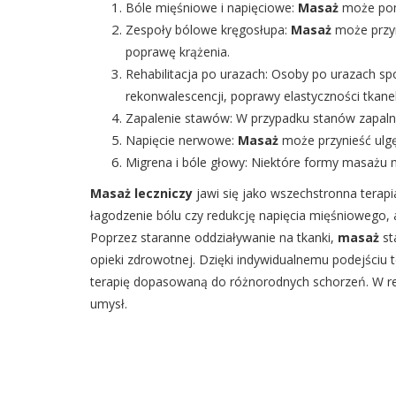
Bóle mięśniowe i napięciowe:
Masaż
może pom
Zespoły bólowe kręgosłupa:
Masaż
może przyn
poprawę krążenia.
Rehabilitacja po urazach: Osoby po urazach s
rekonwalescencji, poprawy elastyczności tkanek
Zapalenie stawów: W przypadku stanów zapal
Napięcie nerwowe:
Masaż
może przynieść ulg
Migrena i bóle głowy: Niektóre formy masażu
Masaż leczniczy
jawi się jako wszechstronna terapi
łagodzenie bólu czy redukcję napięcia mięśniowego,
Poprzez staranne oddziaływanie na tkanki,
masaż
st
opieki zdrowotnej. Dzięki indywidualnemu podejściu
terapię dopasowaną do różnorodnych schorzeń. W re
umysł.