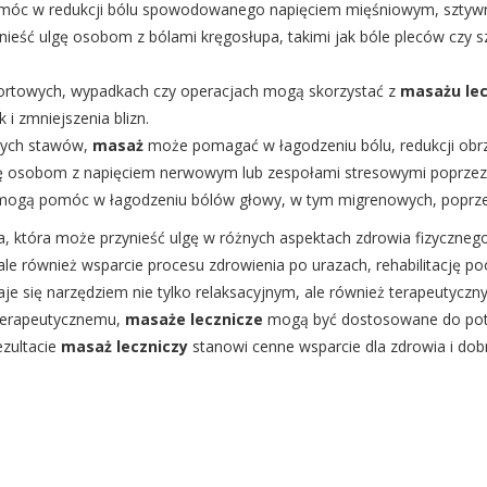
óc w redukcji bólu spowodowanego napięciem mięśniowym, sztywno
ieść ulgę osobom z bólami kręgosłupa, takimi jak bóle pleców czy sz
portowych, wypadkach czy operacjach mogą skorzystać z
masażu le
 i zmniejszenia blizn.
nych stawów,
masaż
może pomagać w łagodzeniu bólu, redukcji obr
ę osobom z napięciem nerwowym lub zespołami stresowymi poprzez r
 mogą pomóc w łagodzeniu bólów głowy, w tym migrenowych, poprzez
a, która może przynieść ulgę w różnych aspektach zdrowia fizycznego 
 ale również wsparcie procesu zdrowienia po urazach, rehabilitację
aje się narzędziem nie tylko relaksacyjnym, ale również terapeutycz
 terapeutycznemu,
masaże lecznicze
mogą być dostosowane do potr
zultacie
masaż leczniczy
stanowi cenne wsparcie dla zdrowia i dobre