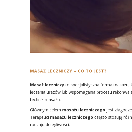
MASAŻ LECZNICZY – CO TO JEST?
Masaż leczniczy
to specjalistyczna forma masażu, kt
leczenia urazów lub wspomagania procesu rekonwales
technik masażu.
Głównym celem
masażu leczniczego
jest złagodze
Terapeuci
masażu leczniczego
często stosują różno
rodzaju dolegliwości.