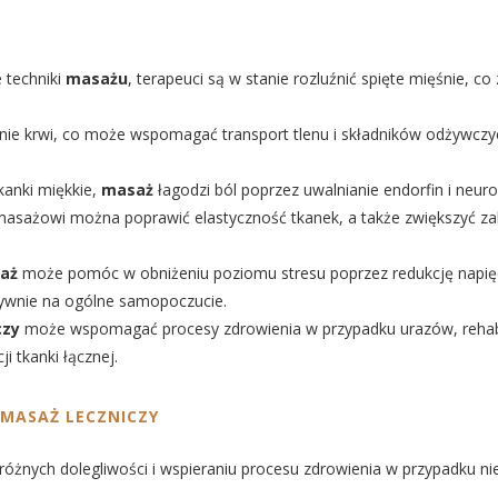
 techniki
masażu
, terapeuci są w stanie rozluźnić spięte mięśnie, c
nie krwi, co może wspomagać transport tlenu i składników odżywczyc
kanki miękkie,
masaż
łagodzi ból poprzez uwalnianie endorfin i neur
 masażowi można poprawić elastyczność tkanek, a także zwiększyć za
aż
może pomóc w obniżeniu poziomu stresu poprzez redukcję napięci
tywnie na ogólne samopoczucie.
czy
może wspomagać procesy zdrowienia w przypadku urazów, rehabili
i tkanki łącznej.
MASAŻ LECZNICZY
żnych dolegliwości i wspieraniu procesu zdrowienia w przypadku nie