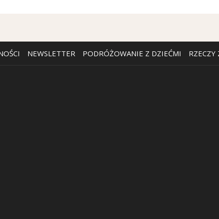
OTWIERA
NOŚCI
NEWSLETTER
PODRÓŻOWANIE Z DZIEĆMI
RZECZY
SIĘ
W
NOWEJ
KARCIE