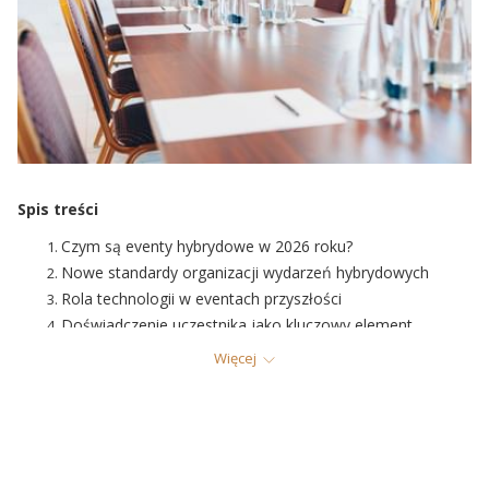
Spis treści
Czym są eventy hybrydowe w 2026 roku?
Nowe standardy organizacji wydarzeń hybrydowych
Rola technologii w eventach przyszłości
Doświadczenie uczestnika jako kluczowy element
wydarzenia
Więcej
Oferta Hotelu Polonia Palace dla eventów hybrydowych
Wyzwania i przyszłość eventów hybrydowych
Podsumowanie: eventy hybrydowe 2026 — nowe
standardy dla organizatorów
FAQ – najczęstsze pytania