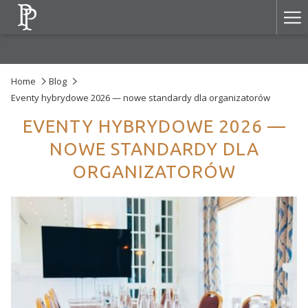
Ha
Me
Home
Blog
Eventy hybrydowe 2026 — nowe standardy dla organizatorów
EVENTY HYBRYDOWE 2026 —
NOWE STANDARDY DLA
ORGANIZATORÓW