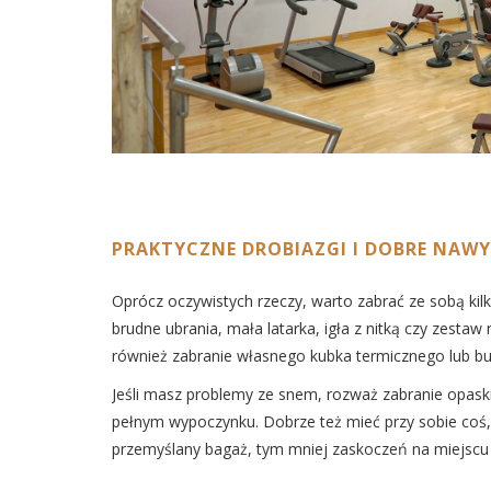
PRAKTYCZNE DROBIAZGI I DOBRE NAWYK
Oprócz oczywistych rzeczy, warto zabrać ze sobą ki
brudne ubrania, mała latarka, igła z nitką czy zest
również zabranie własnego kubka termicznego lub bu
Jeśli masz problemy ze snem, rozważ zabranie opaski
pełnym wypoczynku. Dobrze też mieć przy sobie coś, c
przemyślany bagaż, tym mniej zaskoczeń na miejscu