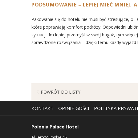
PODSUMOWANIE – LEPIEJ MIEĆ MNIEJ, 
Pakowanie się do hotelu nie musi być stresujące, o 
które poprawiają komfort podróży. Odpowiedni ubiór, 
sytuacji. Im lepiej przemyślisz swój bagaż, tym więc
sprawdzone rozwiązania – dzięki temu każdy wyjazd b
POWRÓT DO LISTY
KONTAKT
OPINIE GOŚCI
POLITYKA PRYWAT
Polonia Palace Hotel
Al. Jerozolimskie 45