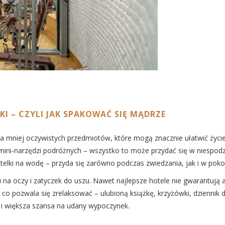
I – CZYLI JAK SPAKOWAĆ SIĘ MĄDRZE
lka mniej oczywistych przedmiotów, które mogą znacznie ułatwić życ
aw mini-narzędzi podróżnych – wszystko to może przydać się w niesp
telki na wodę – przyda się zarówno podczas zwiedzania, jak i w pok
 na oczy i zatyczek do uszu. Nawet najlepsze hotele nie gwarantują 
o pozwala się zrelaksować – ulubioną książkę, krzyżówki, dziennik d
 i większa szansa na udany wypoczynek.