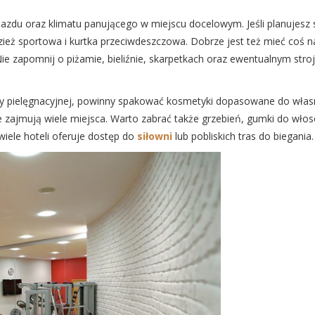
zdu oraz klimatu panującego w miejscu docelowym. Jeśli planujesz 
zież sportowa i kurtka przeciwdeszczowa. Dobrze jest też mieć coś n
ie zapomnij o piżamie, bieliźnie, skarpetkach oraz ewentualnym stro
yny pielęgnacyjnej, powinny spakować kosmetyki dopasowane do wła
 zajmują wiele miejsca. Warto zabrać także grzebień, gumki do włosó
wiele hoteli oferuje dostęp do
siłowni
lub pobliskich tras do biegania.