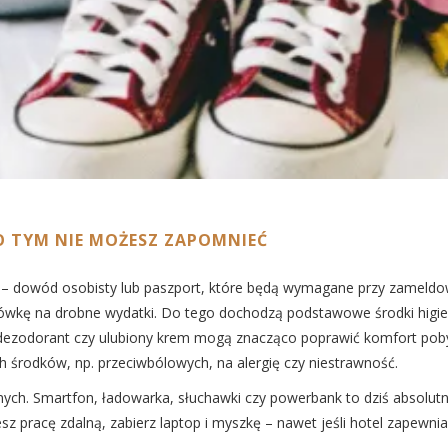
O TYM NIE MOŻESZ ZAPOMNIEĆ
– dowód osobisty lub paszport, które będą wymagane przy zameld
otówkę na drobne wydatki. Do tego dochodzą podstawowe środki higien
ezodorant czy ulubiony krem mogą znacząco poprawić komfort pobytu
h środków, np. przeciwbólowych, na alergię czy niestrawność.
nych. Smartfon, ładowarka, słuchawki czy powerbank to dziś absolut
ujesz pracę zdalną, zabierz laptop i myszkę – nawet jeśli hotel zape