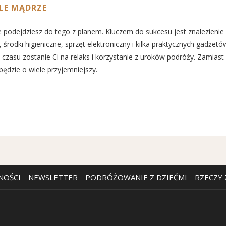
ALE MĄDRZE
ile podejdziesz do tego z planem. Kluczem do sukcesu jest znalezien
środki higieniczne, sprzęt elektroniczny i kilka praktycznych gadżetó
ej czasu zostanie Ci na relaks i korzystanie z uroków podróży. Zamia
ędzie o wiele przyjemniejszy.
OTWIERA
NOŚCI
NEWSLETTER
PODRÓŻOWANIE Z DZIEĆMI
RZECZY
SIĘ
W
NOWEJ
KARCIE