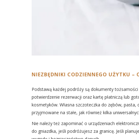
NIEZBĘDNIKI CODZIENNEGO UŻYTKU – 
Podstawą każdej podróży są dokumenty tożsamości 
potwierdzenie rezerwacji oraz kartę płatniczą lub g
kosmetyków. Własna szczoteczka do zębów, pasta, d
przyjmowane na stałe, jak również kilka uniwersalnyc
Nie należy też zapominać o urządzeniach elektronicz
do gniazdka, jeśli podróżujesz za granicę. Jeśli plan
wygodę i bezpieczeństwo danych.